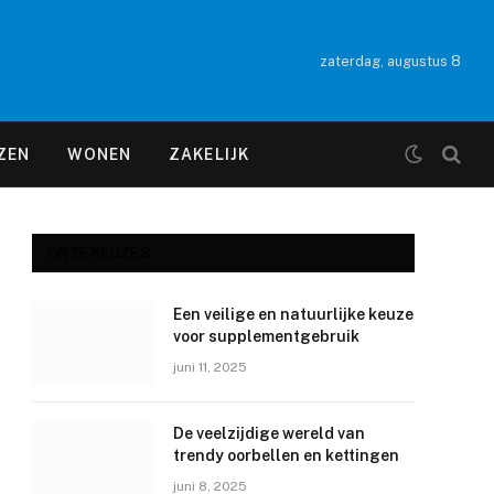
zaterdag, augustus 8
ZEN
WONEN
ZAKELIJK
ONZE KEUZES
Een veilige en natuurlijke keuze
e
voor supplementgebruik
juni 11, 2025
De veelzijdige wereld van
trendy oorbellen en kettingen
juni 8, 2025