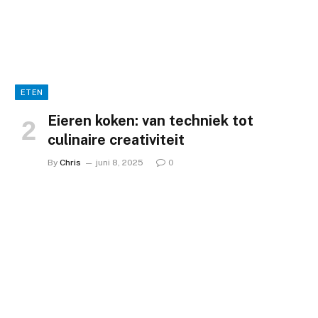
ETEN
Eieren koken: van techniek tot
culinaire creativiteit
By
Chris
juni 8, 2025
0