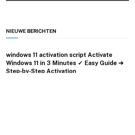
NIEUWE
BERICHTEN
windows 11 activation script Activate
Windows 11 in 3 Minutes ✓ Easy Guide ➔
Step-by-Step Activation
By
Chris
januari 23, 2024
0
Windows 11 activation script automates activation for full
access to features. ✓ Follow our guide for easy setup
using KMS and TXT methods. ➤ Activate now!