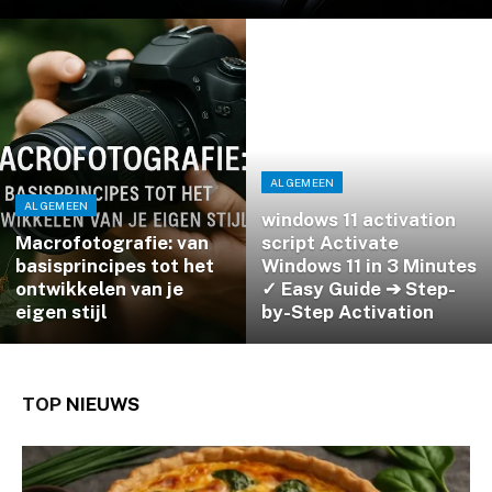
ALGEMEEN
ALGEMEEN
windows 11 activation
Macrofotografie: van
script Activate
basisprincipes tot het
Windows 11 in 3 Minutes
ontwikkelen van je
✓ Easy Guide ➔ Step-
eigen stijl
by-Step Activation
TOP
NIEUWS