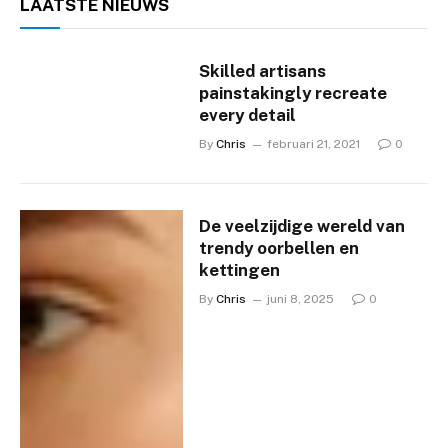
LAATSTE
NIEUWS
Skilled artisans
painstakingly recreate
every detail
By
Chris
februari 21, 2021
0
De veelzijdige wereld van
trendy oorbellen en
kettingen
By
Chris
juni 8, 2025
0