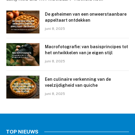
De geheimen van een onweerstaanbare
appeltaart ontdekken
juni 8, 2025
Macrofotografie: van basisprincipes tot
het ontwikkelen van je eigen stijl
juni 8, 2025
Een culinaire verkenning van de
ALGEMEEN
veelzijdigheid van quiche
windows 11 activation script
juni 8, 2025
Activate Windows 11 in 3
Minutes ✓ Easy Guide ➔ Step-
by-Step Activation
TOP NIEUWS
Chris
januari 23, 2024