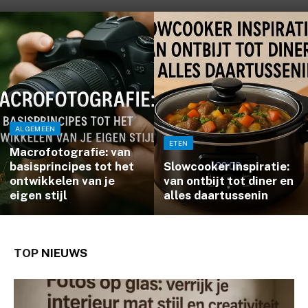
ALGEMEEN
ETEN
Macrofotografie: van
basisprincipes tot het
Slowcooker inspiratie:
ontwikkelen van je
van ontbijt tot diner en
eigen stijl
alles daartussenin
TOP
NIEUWS