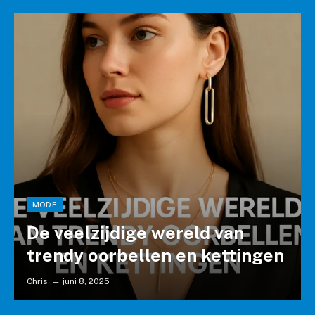
MODE
De veelzijdige wereld van
trendy oorbellen en kettingen
Chris
juni 8, 2025