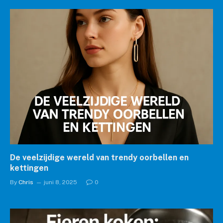
De veelzijdige wereld van trendy oorbellen en
kettingen
By
Chris
juni 8, 2025
0