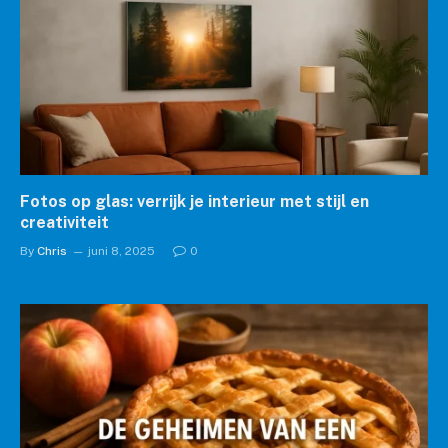
Fotos op glas: verrijk je interieur met stijl en
creativiteit
By
Chris
juni 8, 2025
0