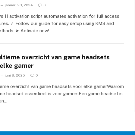
januari 23, 2024
0
 11 activation script automates activation for full access
ures. ✓ Follow our guide for easy setup using KMS and
thods. ➤ Activate now!
ultieme overzicht van game headsets
 elke gamer
juni 8, 2025
0
tieme overzicht van game headsets voor elke gamerWaarom
me headset essentieel is voor gamersEen game headset is
an…