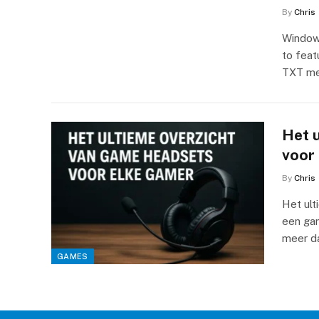
By
Chris
Windows
to feat
TXT me
Het 
voor
By
Chris
Het ul
een ga
meer d
GAMES