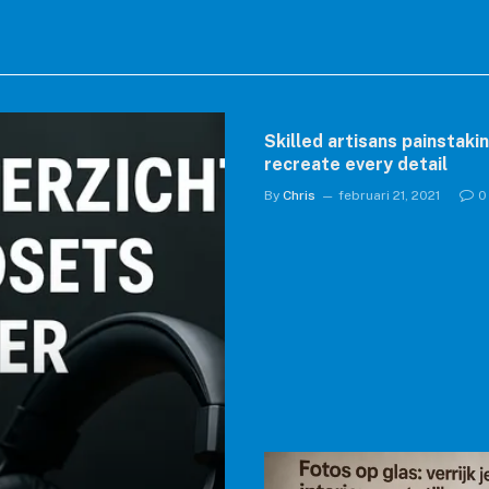
Skilled artisans painstaki
recreate every detail
By
Chris
februari 21, 2021
0