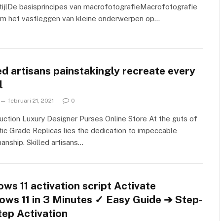
tijlDe basisprincipes van macrofotografieMacrofotografie
 om het vastleggen van kleine onderwerpen op…
ed artisans painstakingly recreate every
l
februari 21, 2021
0
ction Luxury Designer Purses Online Store At the guts of
ic Grade Replicas lies the dedication to impeccable
anship. Skilled artisans…
ws 11 activation script Activate
ows 11 in 3 Minutes ✓ Easy Guide ➔ Step-
tep Activation