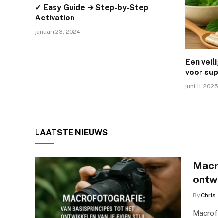
✓ Easy Guide ➔ Step-by-Step
Activation
januari 23, 2024
Een veil
voor su
juni 11, 2025
LAATSTE
NIEUWS
Macro
ontwi
By
Chris
Macrofo