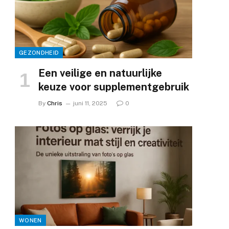
GEZONDHEID
Een veilige en natuurlijke
keuze voor supplementgebruik
By
Chris
juni 11, 2025
0
WONEN