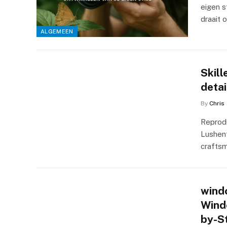
eigen s
draait
ALGEMEEN
Skill
detai
By
Chris
Reprodu
Lushent
craftsm
windo
Wind
by-S