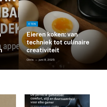
ETEN
n
Eieren koken: van
techniek tot culinaire
n
creativiteit
Chris
juni 8, 2025