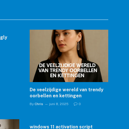
ngly
De veelzijdige wereld van trendy
oorbellen en kettingen
By
Chris
juni 8, 2025
0
windows 11 activation script