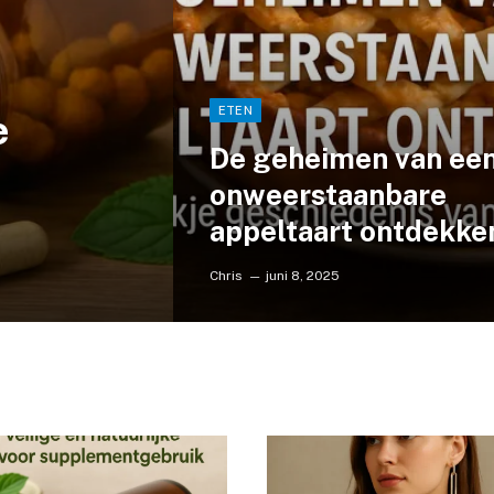
ETEN
e
De geheimen van ee
onweerstaanbare
appeltaart ontdekke
Chris
juni 8, 2025