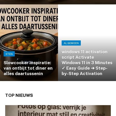
ALGEMEEN
windows 11 activation
ETEN
script Activate
Slowcooker inspiratie:
Windows 11 in 3 Minutes
van ontbijt tot diner en
✓ Easy Guide ➔ Step-
alles daartussenin
by-Step Activation
TOP
NIEUWS