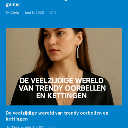
gamer
By
Chris
juni 8, 2025
0
De veelzijdige wereld van trendy oorbellen en
kettingen
By
Chris
juni 8, 2025
0