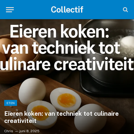
Collectif
ETEN
Eieren koken: van techniek tot culinaire
creativiteit
Chris
juni 8, 2025