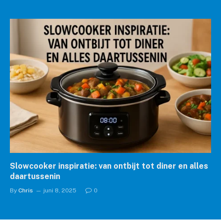
Slowcooker inspiratie: van ontbijt tot diner en alles
daartussenin
By
Chris
juni 8, 2025
0