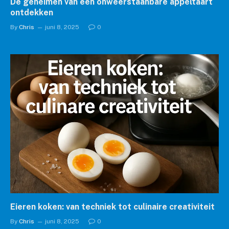
De geheimen van een onweerstaanbare appeltaart
ontdekken
By
Chris
juni 8, 2025
0
Eieren koken: van techniek tot culinaire creativiteit
By
Chris
juni 8, 2025
0