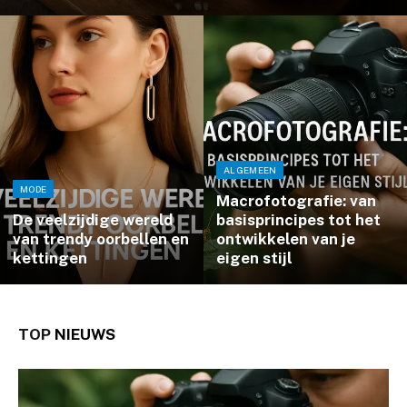
ALGEMEEN
MODE
Macrofotografie: van
De veelzijdige wereld
basisprincipes tot het
van trendy oorbellen en
ontwikkelen van je
kettingen
eigen stijl
TOP
NIEUWS