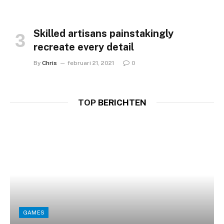
Skilled artisans painstakingly
recreate every detail
By
Chris
februari 21, 2021
0
TOP
BERICHTEN
GAMES