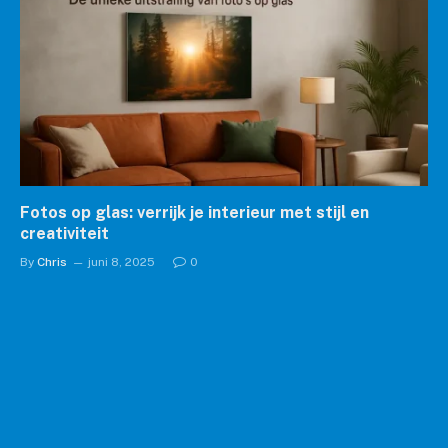
Fotos op glas: verrijk je interieur met stijl en
creativiteit
By
Chris
juni 8, 2025
0