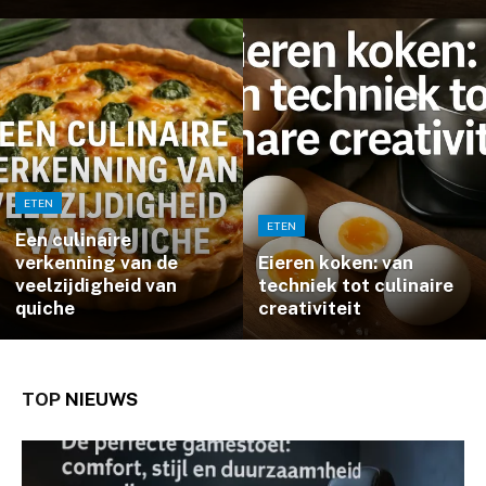
ETEN
ETEN
Een culinaire
verkenning van de
Eieren koken: van
veelzijdigheid van
techniek tot culinaire
quiche
creativiteit
TOP
NIEUWS