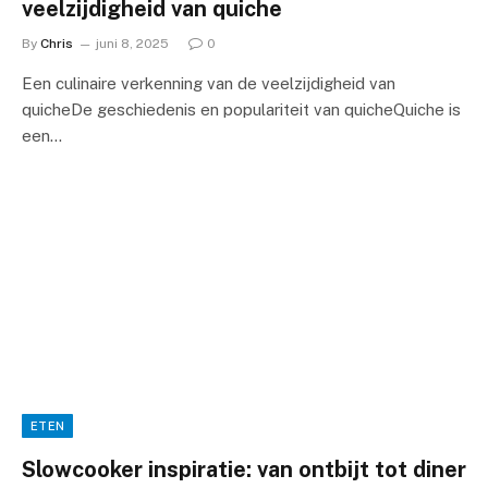
veelzijdigheid van quiche
By
Chris
juni 8, 2025
0
Een culinaire verkenning van de veelzijdigheid van
quicheDe geschiedenis en populariteit van quicheQuiche is
een…
ETEN
Slowcooker inspiratie: van ontbijt tot diner