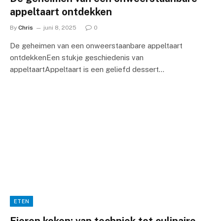
appeltaart ontdekken
By
Chris
juni 8, 2025
0
De geheimen van een onweerstaanbare appeltaart
ontdekkenEen stukje geschiedenis van
appeltaartAppeltaart is een geliefd dessert…
ETEN
Eieren koken: van techniek tot culinaire