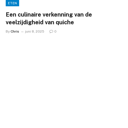
ETEN
Een culinaire verkenning van de
veelzijdigheid van quiche
By
Chris
juni 8, 2025
0
Een culinaire verkenning van de veelzijdigheid van
quicheDe geschiedenis en populariteit van quicheQuiche is
een…