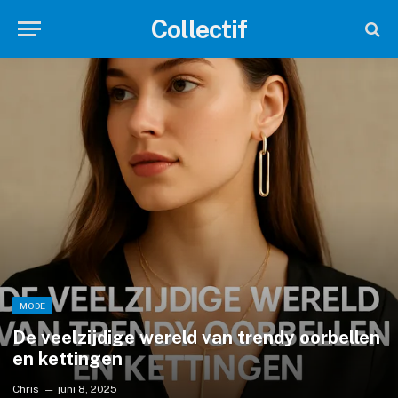
Collectif
MODE
De veelzijdige wereld van trendy oorbellen
en kettingen
Chris
juni 8, 2025