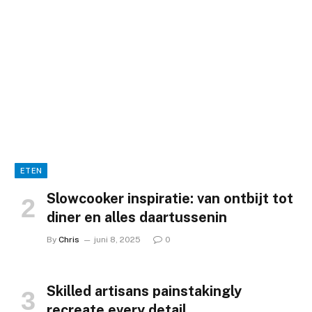
ETEN
Slowcooker inspiratie: van ontbijt tot
diner en alles daartussenin
By
Chris
juni 8, 2025
0
Skilled artisans painstakingly
recreate every detail