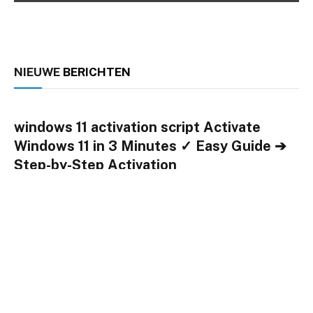
NIEUWE
BERICHTEN
windows 11 activation script Activate
Windows 11 in 3 Minutes ✓ Easy Guide ➔
Step-by-Step Activation
By
Chris
januari 23, 2024
0
Windows 11 activation script automates activation for full
access to features. ✓ Follow our guide for easy setup
using KMS and TXT methods. ➤ Activate now!