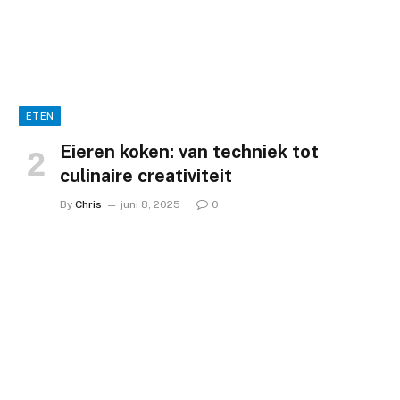
ETEN
Eieren koken: van techniek tot
culinaire creativiteit
By
Chris
juni 8, 2025
0