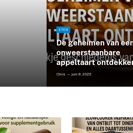
ETEN
De geheimen van ee
onweerstaanbare
appeltaart ontdekke
Chris
juni 8, 2025