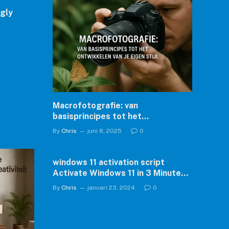
ngly
Macrofotografie: van
basisprincipes tot het
ontwikkelen van je eigen stijl
By
Chris
juni 8, 2025
0
windows 11 activation script
Activate Windows 11 in 3 Minutes
✓ Easy Guide ➔ Step-by-Step
By
Chris
januari 23, 2024
0
Activation