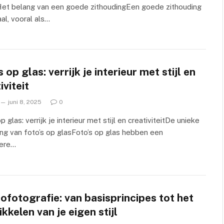
et belang van een goede zithoudingEen goede zithouding
aal, vooral als…
 op glas: verrijk je interieur met stijl en
iviteit
juni 8, 2025
0
 glas: verrijk je interieur met stijl en creativiteitDe unieke
ling van foto’s op glasFoto’s op glas hebben een
dere…
fotografie: van basisprincipes tot het
kkelen van je eigen stijl