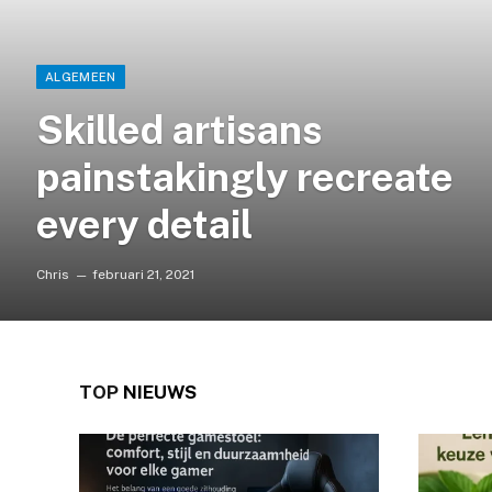
ALGEMEEN
Skilled artisans
painstakingly recreate
every detail
Chris
februari 21, 2021
TOP
NIEUWS