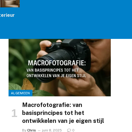
terieur
ALGEMEEN
Macrofotografie: van
basisprincipes tot het
ontwikkelen van je eigen stijl
By
Chris
juni 8, 2025
0