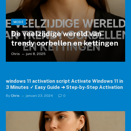
MODE
De veelzijdige wereld van
trendy oorbellen en kettingen
Chris
juni 8, 2025
windows 11 activation script Activate Windows 11 in
3 Minutes ✓ Easy Guide ➔ Step-by-Step Activation
By
Chris
januari 23, 2024
0