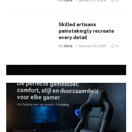
By
Chris
januari 23, 2024
0
Skilled artisans
painstakingly recreate
every detail
By
Chris
februari 21, 2021
0
POPULAIR