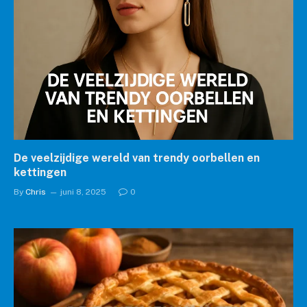
De veelzijdige wereld van trendy oorbellen en
kettingen
By
Chris
juni 8, 2025
0