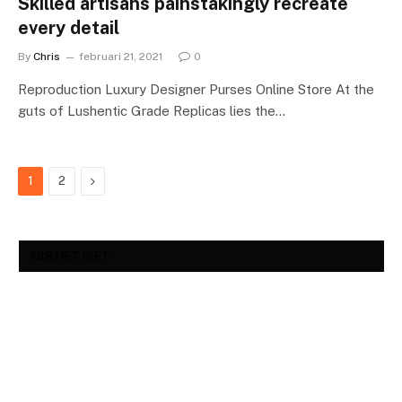
Skilled artisans painstakingly recreate
every detail
By
Chris
februari 21, 2021
0
Reproduction Luxury Designer Purses Online Store At the
guts of Lushentic Grade Replicas lies the…
Next
1
2
MIS HET NIET