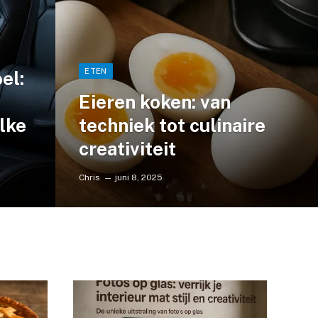
ETEN
el:
Eieren koken: van
lke
techniek tot culinaire
creativiteit
Chris
juni 8, 2025