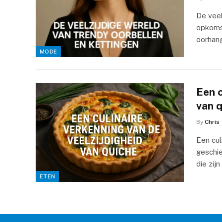
De veel
opkoms
oorhang
MODE
Een c
van 
By
Chris
Een cul
geschie
die zij
ETEN