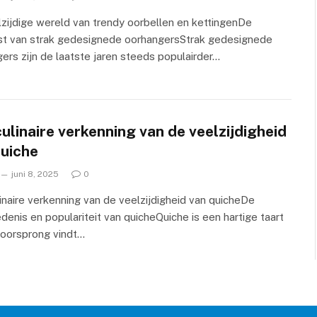
zijdige wereld van trendy oorbellen en kettingenDe
t van strak gedesignede oorhangersStrak gedesignede
ers zijn de laatste jaren steeds populairder…
ulinaire verkenning van de veelzijdigheid
quiche
juni 8, 2025
0
inaire verkenning van de veelzijdigheid van quicheDe
denis en populariteit van quicheQuiche is een hartige taart
n oorsprong vindt…