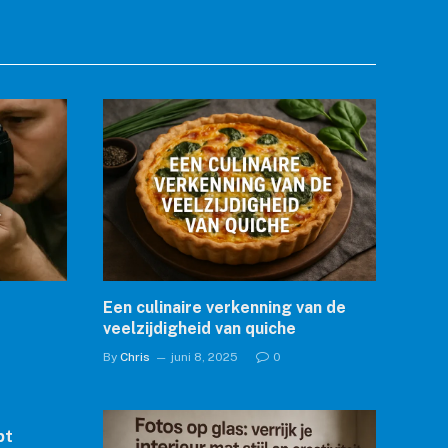
Een culinaire verkenning van de
veelzijdigheid van quiche
ijl
By
Chris
juni 8, 2025
0
pt