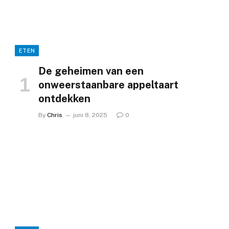
ETEN
De geheimen van een
onweerstaanbare appeltaart
ontdekken
By
Chris
juni 8, 2025
0