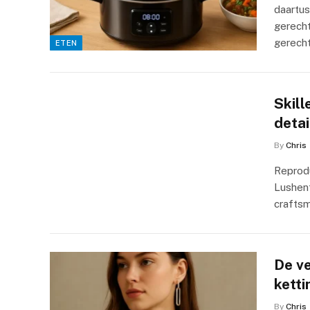
daartu
gerech
gerech
ETEN
Skill
detai
By
Chris
Reprodu
Lushent
craftsm
De ve
kett
By
Chris