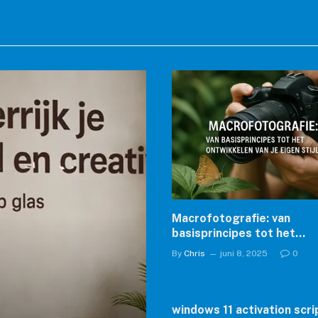
Macrofotografie: van
basisprincipes tot het
ontwikkelen van je eigen st
By
Chris
juni 8, 2025
0
windows 11 activation scri