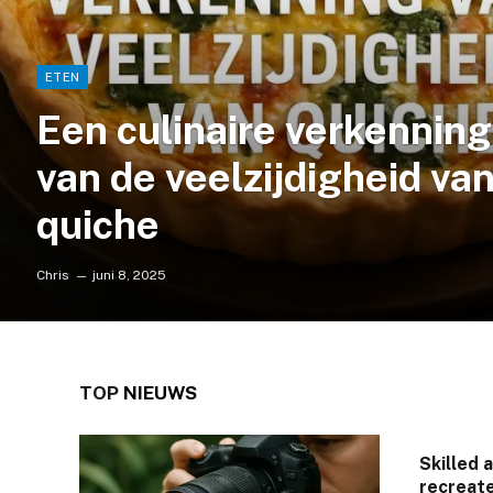
ETEN
Een culinaire verkenning
van de veelzijdigheid va
quiche
Chris
juni 8, 2025
TOP
NIEUWS
Skilled 
recreate