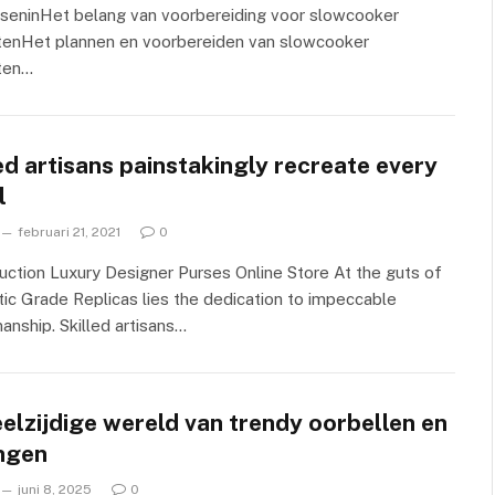
sseninHet belang van voorbereiding voor slowcooker
tenHet plannen en voorbereiden van slowcooker
ten…
ed artisans painstakingly recreate every
l
februari 21, 2021
0
ction Luxury Designer Purses Online Store At the guts of
ic Grade Replicas lies the dedication to impeccable
anship. Skilled artisans…
elzijdige wereld van trendy oorbellen en
ingen
juni 8, 2025
0