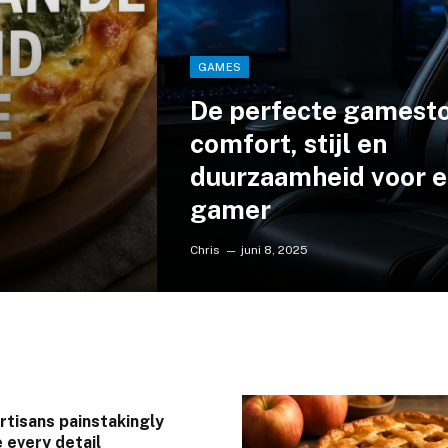
GAMES
De perfecte gamesto
comfort, stijl en
n
duurzaamheid voor e
gamer
Chris
juni 8, 2025
artisans painstakingly
 every detail