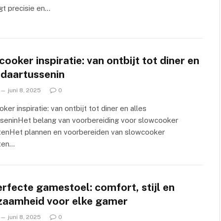
gt precisie en…
ooker inspiratie: van ontbijt tot diner en
 daartussenin
juni 8, 2025
0
ker inspiratie: van ontbijt tot diner en alles
sseninHet belang van voorbereiding voor slowcooker
tenHet plannen en voorbereiden van slowcooker
ten…
rfecte gamestoel: comfort, stijl en
zaamheid voor elke gamer
juni 8, 2025
0