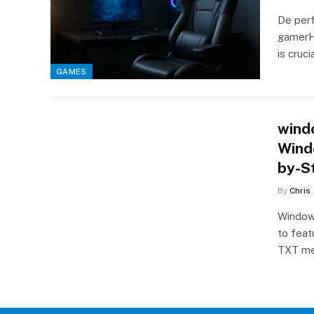
De perf
gamerH
is cruci
GAMES
windo
Wind
by-S
By
Chris
Windows
to feat
TXT me