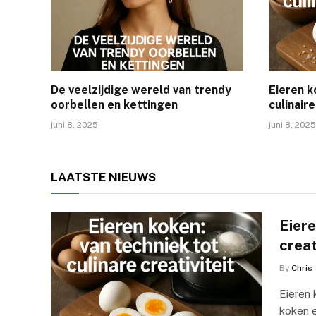
De veelzijdige wereld van trendy
Eieren k
oorbellen en kettingen
culinaire
juni 8, 2025
juni 8, 2025
LAATSTE
NIEUWS
Eiere
creat
By
Chris
Eieren 
koken e