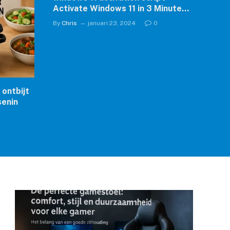
Activate Windows 11 in 3 Minutes
✓ Easy Guide ➔ Step-by-Step
By
Chris
januari 23, 2024
0
Activation
 ontbijt
senin