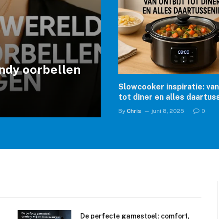
endy oorbellen
Slowcooker inspiratie: van
tot diner en alles daartus
By
Chris
juni 8, 2025
0
De perfecte gamestoel: comfort,