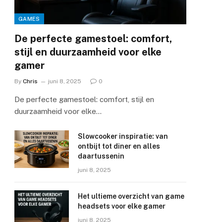
GAMES
De perfecte gamestoel: comfort,
stijl en duurzaamheid voor elke
gamer
By
Chris
juni 8, 2025
0
De perfecte gamestoel: comfort, stijl en
duurzaamheid voor elke…
Slowcooker inspiratie: van
ontbijt tot diner en alles
daartussenin
juni 8, 2025
Het ultieme overzicht van game
headsets voor elke gamer
juni 8, 2025