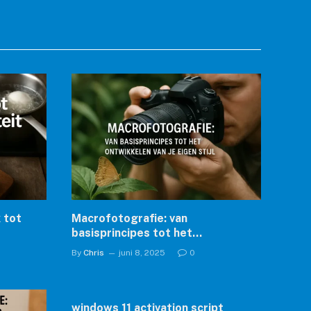
 tot
Macrofotografie: van
basisprincipes tot het
ontwikkelen van je eigen stijl
By
Chris
juni 8, 2025
0
windows 11 activation script