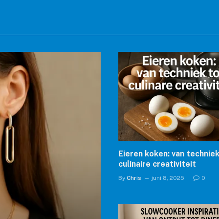
Eieren koken: van techniek
culinaire creativiteit
By
Chris
juni 8, 2025
0