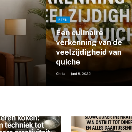
ETEN
Een culinaire
verkenning van de
veelzijdigheid van
quiche
Chris
juni 8, 2025