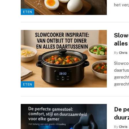
het ver
ETEN
Slowc
alles
By
Chris
Slowcoo
daartu
gerech
gerech
ETEN
De pe
duur
By
Chris