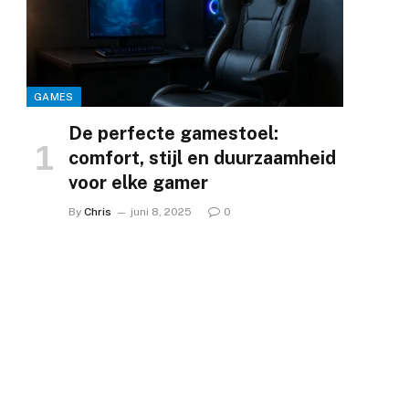
GAMES
De perfecte gamestoel:
comfort, stijl en duurzaamheid
voor elke gamer
By
Chris
juni 8, 2025
0