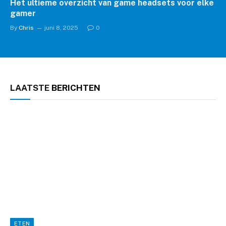
Het ultieme overzicht van game headsets voor elke
gamer
By
Chris
juni 8, 2025
0
LAATSTE
BERICHTEN
ETEN