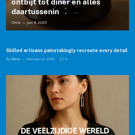
ontbijt tot diner en alles
daartussenin
Chris
juni 8, 2025
Skilled artisans painstakingly recreate every detail
By
Chris
februari 21, 2021
0