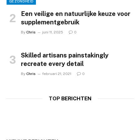
GEZONDHEID
Een veilige en natuurlijke keuze voor
supplementgebruik
By
Chris
juni 11, 2025
0
Skilled artisans painstakingly
recreate every detail
ALGEMEEN
ALGEMEEN
windows 11 activation script Activate
By
Chris
februari 21, 2021
0
Windows 11 in 3 Minutes ✓ Easy Guide
Skilled artisans painstakingly recreate
➔ Step-by-Step Activation
every detail
TOP
BERICHTEN
Chris
januari 23, 2024
Chris
februari 21, 2021