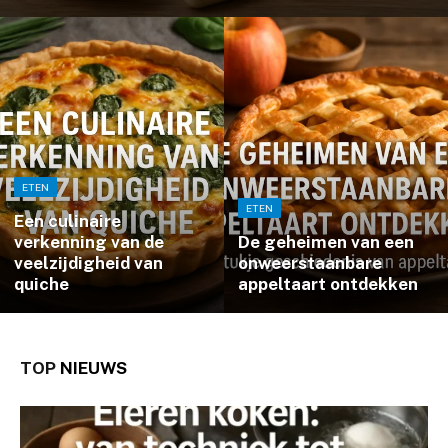
ETEN
ETEN
Een culinaire
verkenning van de
De geheimen van een
veelzijdigheid van
onweerstaanbare
quiche
appeltaart ontdekken
TOP
NIEUWS