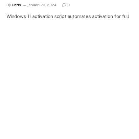
By
Chris
januari 23, 2024
0
Windows 11 activation script automates activation for full
access to features. ✓ Follow our guide for easy setup
using KMS and TXT methods. ➤ Activate now!
De geheimen van een onweerstaanbare
appeltaart ontdekken
juni 8, 2025
Macrofotografie: van basisprincipes tot
het ontwikkelen van je eigen stijl
juni 8, 2025
Fotos op glas: verrijk je interieur met
stijl en creativiteit
juni 8, 2025