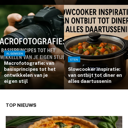
ALGEMEEN
ETEN
Macrofotografie: van
basisprincipes tot het
Slowcooker inspiratie:
ontwikkelen van je
van ontbijt tot diner en
eigen stijl
alles daartussenin
TOP
NIEUWS