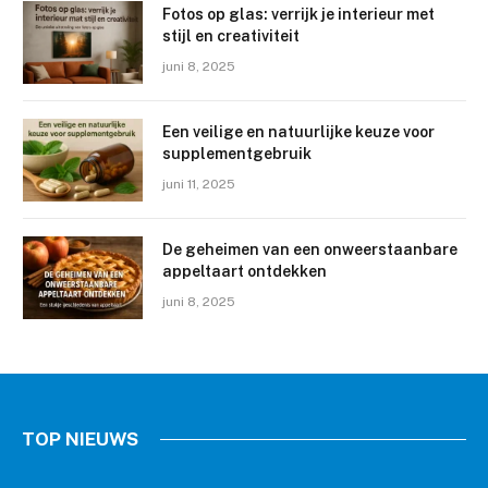
Fotos op glas: verrijk je interieur met
stijl en creativiteit
juni 8, 2025
Een veilige en natuurlijke keuze voor
supplementgebruik
juni 11, 2025
De geheimen van een onweerstaanbare
ALGEMEEN
appeltaart ontdekken
windows 11 activation script
juni 8, 2025
Activate Windows 11 in 3
Minutes ✓ Easy Guide ➔ Step-
by-Step Activation
TOP NIEUWS
Chris
januari 23, 2024