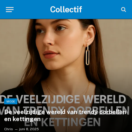
Collectif
MODE
De veelzijdige wereld van trendy oorbellen
en kettingen
Chris
juni 8, 2025