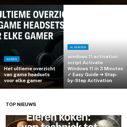
ALGEMEEN
windows 11 activation
GAMES
script Activate
Het ultieme overzicht
Windows 11 in 3 Minutes
van game headsets
✓ Easy Guide ➔ Step-
voor elke gamer
by-Step Activation
TOP
NIEUWS