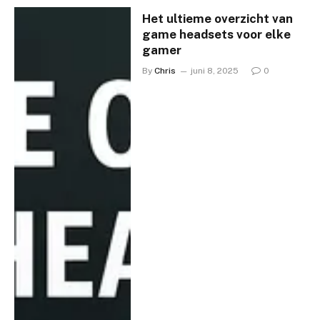
Het ultieme overzicht van
game headsets voor elke
gamer
By
Chris
juni 8, 2025
0