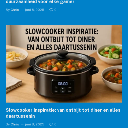
duurzaamheid voor elke gamer
By
Chris
juni 8, 2025
0
Slowcooker inspiratie: van ontbijt tot diner en alles
daartussenin
By
Chris
juni 8, 2025
0