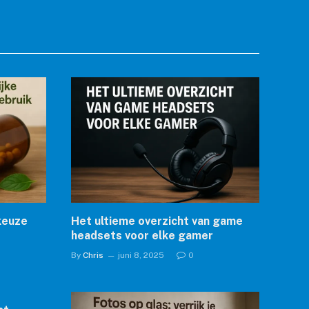
 keuze
Het ultieme overzicht van game
headsets voor elke gamer
By
Chris
juni 8, 2025
0