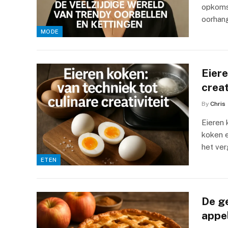
opkoms
oorhang
MODE
Eiere
creat
By
Chris
Eieren 
koken e
het ver
ETEN
De g
appe