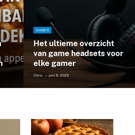
GAMES
n
Het ultieme overzicht
van game headsets voor
n
elke gamer
Chris
juni 8, 2025