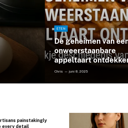
ETEN
De geheimen van ee
onweerstaanbare
appeltaart ontdekke
Chris
juni 8, 2025
artisans painstakingly
 every detail