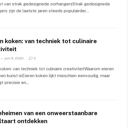
t van strak gedesignede oorhangersStrak gedesignede
ers zijn de laatste jaren steeds populairder…
n koken: van techniek tot culinaire
iviteit
juni 8, 2025
0
koken: van techniek tot culinaire creativiteitWaarom eieren
en kunst isEieren koken lijkt misschien eenvoudig, maar
gt precisie en…
eheimen van een onweerstaanbare
ltaart ontdekken