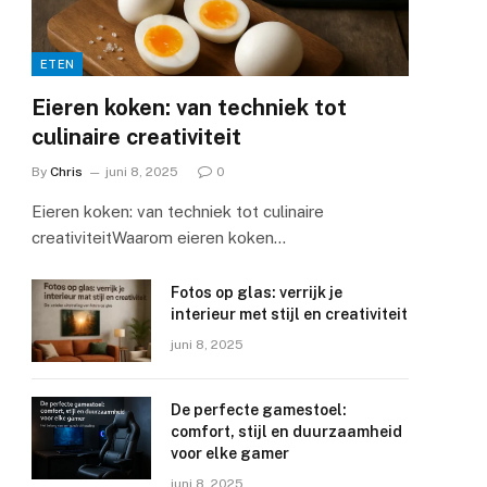
ETEN
Eieren koken: van techniek tot
culinaire creativiteit
By
Chris
juni 8, 2025
0
Eieren koken: van techniek tot culinaire
creativiteitWaarom eieren koken…
Fotos op glas: verrijk je
interieur met stijl en creativiteit
juni 8, 2025
De perfecte gamestoel:
comfort, stijl en duurzaamheid
voor elke gamer
juni 8, 2025