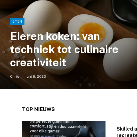
ETEN
Eieren koken: van
techniek tot culinaire
creativiteit
Chris
juni 8, 2025
TOP
NIEUWS
Skilled 
recreate