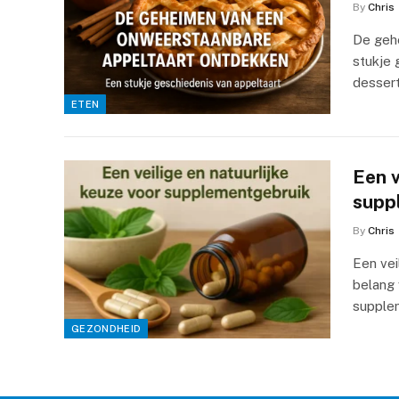
By
Chris
De geh
stukje 
dessert
ETEN
Een v
supp
By
Chris
Een vei
belang 
supplem
GEZONDHEID