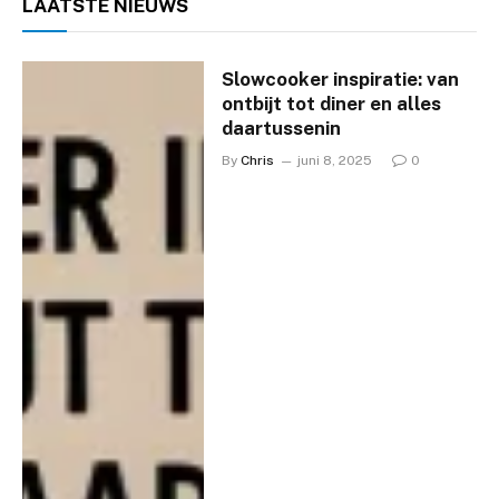
LAATSTE
NIEUWS
Slowcooker inspiratie: van
ontbijt tot diner en alles
daartussenin
By
Chris
juni 8, 2025
0