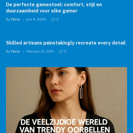
De perfecte gamestoel: comfort, stijl en
duurzaamheid voor elke gamer
By
Chris
juni 8, 2025
0
Skilled artisans painstakingly recreate every detail
By
Chris
februari 21, 2021
0