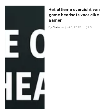
Het ultieme overzicht van
game headsets voor elke
gamer
By
Chris
juni 8, 2025
0