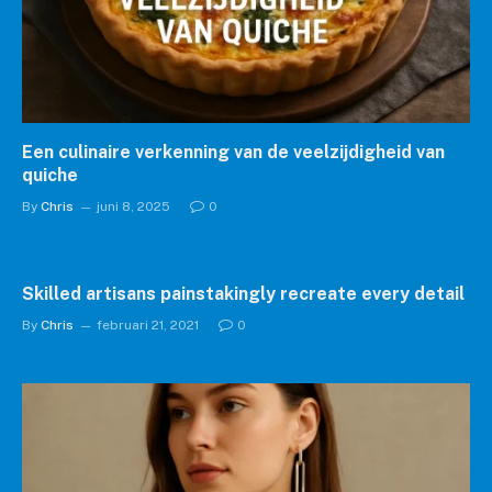
Een culinaire verkenning van de veelzijdigheid van
quiche
By
Chris
juni 8, 2025
0
Skilled artisans painstakingly recreate every detail
By
Chris
februari 21, 2021
0