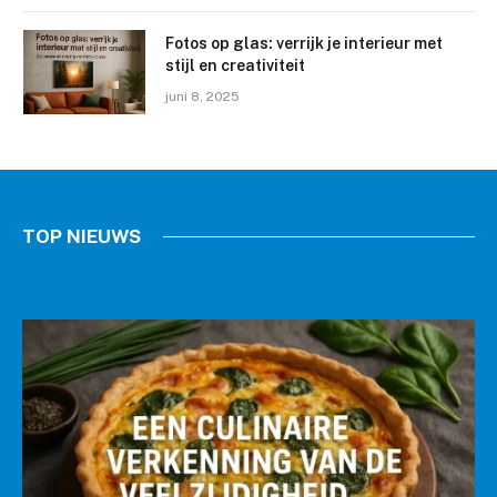
Fotos op glas: verrijk je interieur met
stijl en creativiteit
juni 8, 2025
ALGEMEEN
Skilled artisans painstakingly
recreate every detail
TOP NIEUWS
Chris
februari 21, 2021