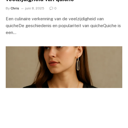
By
Chris
juni 8, 2025
0
Een culinaire verkenning van de veelzijdigheid van
quicheDe geschiedenis en populariteit van quicheQuiche is
een…
MODE
De veelzijdige wereld van trendy oorbellen
en kettingen