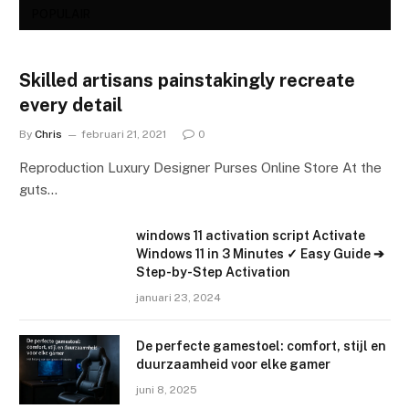
POPULAIR
Skilled artisans painstakingly recreate
every detail
By
Chris
februari 21, 2021
0
Reproduction Luxury Designer Purses Online Store At the
guts…
windows 11 activation script Activate
Windows 11 in 3 Minutes ✓ Easy Guide ➔
Step-by-Step Activation
januari 23, 2024
De perfecte gamestoel: comfort, stijl en
duurzaamheid voor elke gamer
juni 8, 2025