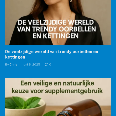
De veelzijdige wereld van trendy oorbellen en
kettingen
By
Chris
juni 8, 2025
0