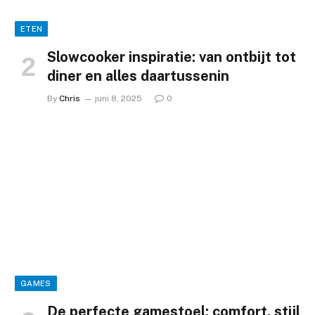
ETEN
Slowcooker inspiratie: van ontbijt tot
diner en alles daartussenin
By
Chris
juni 8, 2025
0
GAMES
De perfecte gamestoel: comfort, stijl