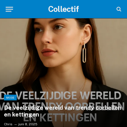
Collectif
MODE
De veelzijdige wereld van trendy oorbellen
en kettingen
Chris
juni 8, 2025