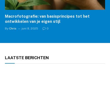
Macrofotografie: van basisprincipes tot het
ontwikkelen van je eigen stijl
By
Chris
juni 8, 2025
0
LAATSTE
BERICHTEN