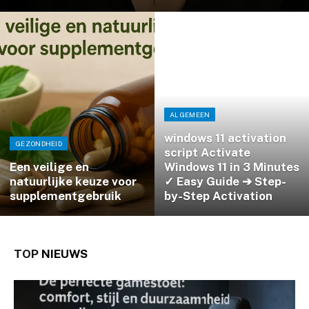
ALGEMEEN
windows 11 activation
GEZONDHEID
script Activate
Een veilige en
Windows 11 in 3 Minutes
natuurlijke keuze voor
✓ Easy Guide ➔ Step-
supplementgebruik
by-Step Activation
TOP
NIEUWS