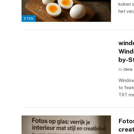
koken e
het ver
ETEN
windo
Wind
by-S
By
Chris
Windows
to feat
TXT me
Fotos
creat