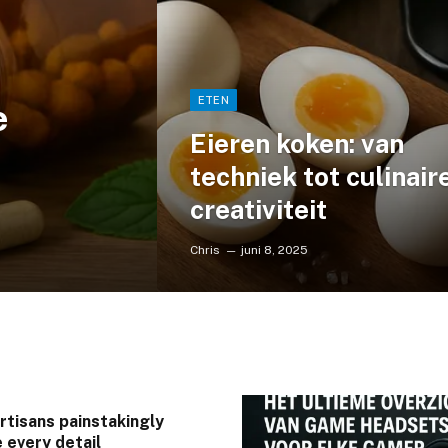
ETEN
e
Eieren koken: van
techniek tot culinair
creativiteit
Chris
juni 8, 2025
artisans painstakingly
 every detail