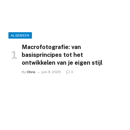
ALGEMEEN
Macrofotografie: van
basisprincipes tot het
ontwikkelen van je eigen stijl
By
Chris
juni 8, 2025
0