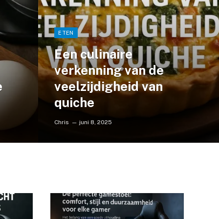
ETEN
Een culinaire
verkenning van de
e
veelzijdigheid van
quiche
Chris
juni 8, 2025