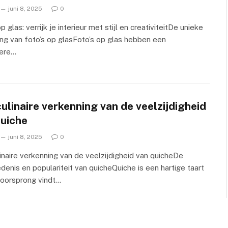
juni 8, 2025
0
 glas: verrijk je interieur met stijl en creativiteitDe unieke
ling van foto’s op glasFoto’s op glas hebben een
dere…
ulinaire verkenning van de veelzijdigheid
quiche
juni 8, 2025
0
inaire verkenning van de veelzijdigheid van quicheDe
denis en populariteit van quicheQuiche is een hartige taart
n oorsprong vindt…