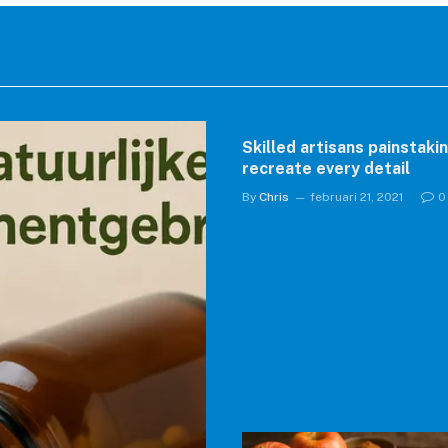
Skilled artisans painstaki
recreate every detail
By
Chris
februari 21, 2021
0