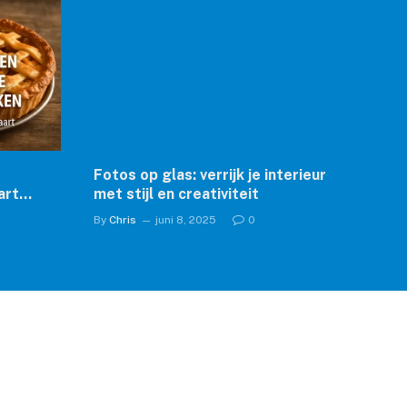
Fotos op glas: verrijk je interieur
art
met stijl en creativiteit
By
Chris
juni 8, 2025
0