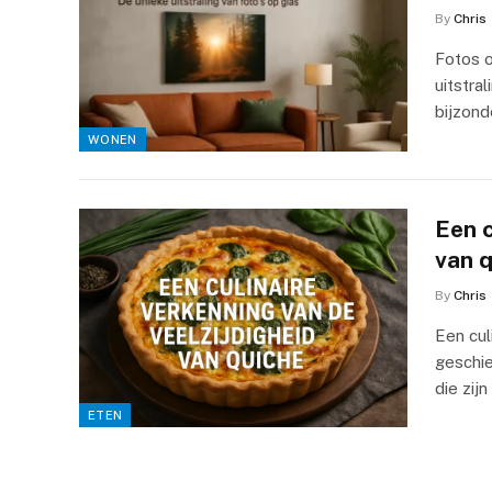
By
Chris
Fotos op
uitstra
bijzon
WONEN
Een c
van 
By
Chris
Een cul
geschie
die zij
ETEN