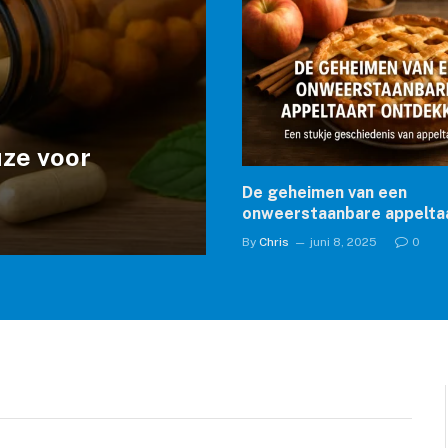
uze voor
De geheimen van een
onweerstaanbare appelta
ontdekken
By
Chris
juni 8, 2025
0