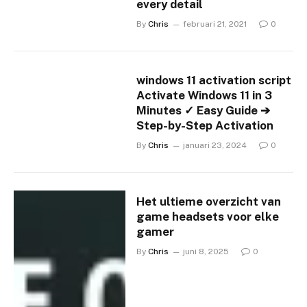
every detail
By
Chris
februari 21, 2021
0
windows 11 activation script
Activate Windows 11 in 3
Minutes ✓ Easy Guide ➔
Step-by-Step Activation
By
Chris
januari 23, 2024
0
Het ultieme overzicht van
game headsets voor elke
gamer
By
Chris
juni 8, 2025
0