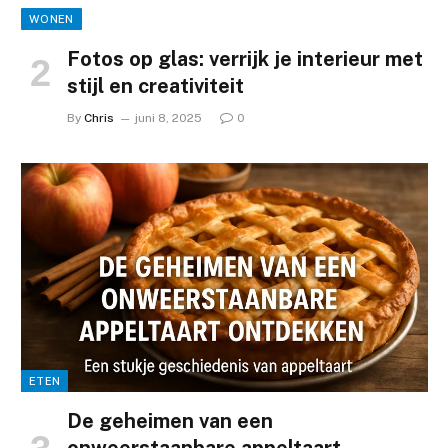
WONEN
Fotos op glas: verrijk je interieur met
stijl en creativiteit
By
Chris
juni 8, 2025
0
ETEN
De geheimen van een