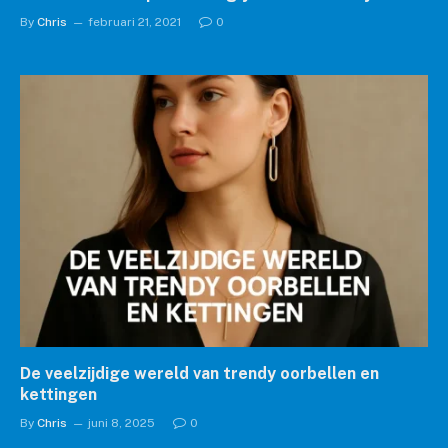
By
Chris
februari 21, 2021
0
De veelzijdige wereld van trendy oorbellen en
kettingen
By
Chris
juni 8, 2025
0