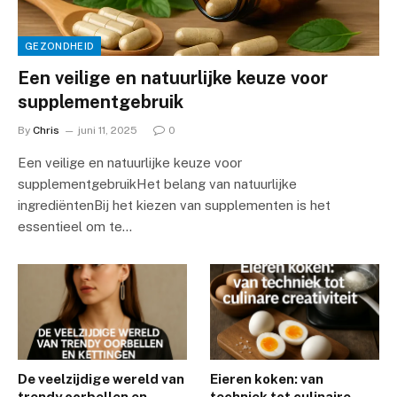
GEZONDHEID
Een veilige en natuurlijke keuze voor
supplementgebruik
By
Chris
juni 11, 2025
0
Een veilige en natuurlijke keuze voor
supplementgebruikHet belang van natuurlijke
ingrediëntenBij het kiezen van supplementen is het
essentieel om te…
De veelzijdige wereld van
Eieren koken: van
trendy oorbellen en
techniek tot culinaire