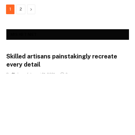
Next
1
2
MIS HET NIET
Skilled artisans painstakingly recreate
every detail
By
Chris
februari 21, 2021
0
Reproduction Luxury Designer Purses Online Store At the
guts of Lushentic Grade Replicas lies the…
Eieren koken: van techniek tot culinaire
creativiteit
juni 8, 2025