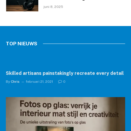
windows 11 activation script
juni 8, 2025
Activate Windows 11 in 3
Minutes ✓ Easy Guide ➔ Step-
by-Step Activation
TOP NIEUWS
Chris
januari 23, 2024
Skilled artisans painstakingly recreate every detail
By
Chris
februari 21, 2021
0