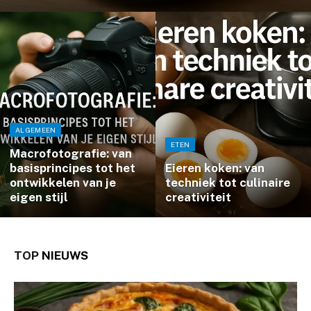
ALGEMEEN
ETEN
Macrofotografie: van
basisprincipes tot het
Eieren koken: van
ontwikkelen van je
techniek tot culinaire
eigen stijl
creativiteit
TOP
NIEUWS