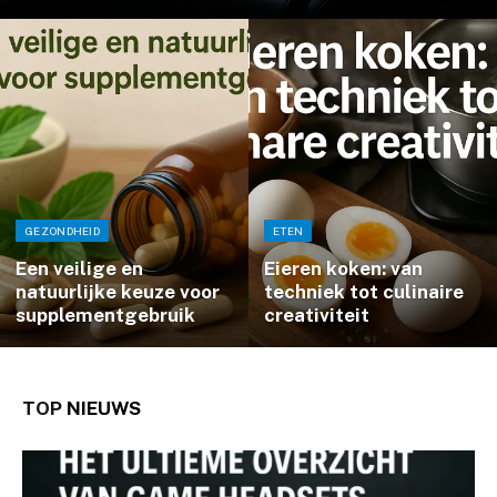
GEZONDHEID
ETEN
Een veilige en
Eieren koken: van
natuurlijke keuze voor
techniek tot culinaire
supplementgebruik
creativiteit
TOP
NIEUWS