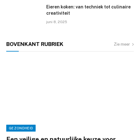
Eieren koken: van techniek tot culinaire
creativiteit
juni 8, 2025
BOVENKANT
RUBRIEK
Zie meer
GEZONDHEID
Een veilige en natuurlijke keuze voor