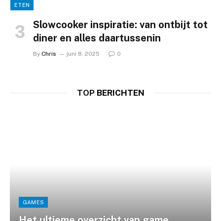
ETEN
Slowcooker inspiratie: van ontbijt tot
diner en alles daartussenin
ALGEMEEN
By
Chris
juni 8, 2025
0
Skilled artisans painstakingly recreate
every detail
TOP
BERICHTEN
Chris
februari 21, 2021
GAMES
Het ultieme overzicht van game