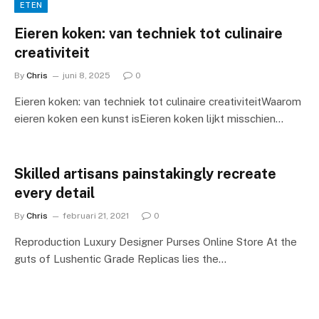
ETEN
Eieren koken: van techniek tot culinaire
creativiteit
By
Chris
juni 8, 2025
0
Eieren koken: van techniek tot culinaire creativiteitWaarom
eieren koken een kunst isEieren koken lijkt misschien…
Skilled artisans painstakingly recreate
every detail
By
Chris
februari 21, 2021
0
Reproduction Luxury Designer Purses Online Store At the
guts of Lushentic Grade Replicas lies the…