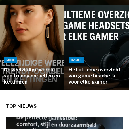
MODE
GAMES
De veelzijdige wereld
Het ultieme overzicht
van trendy oorbellen en
van game headsets
kettingen
voor elke gamer
TOP
NIEUWS