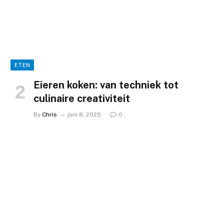
ETEN
Eieren koken: van techniek tot
culinaire creativiteit
By
Chris
juni 8, 2025
0