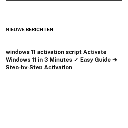
NIEUWE
BERICHTEN
windows 11 activation script Activate
Windows 11 in 3 Minutes ✓ Easy Guide ➔
Step-by-Step Activation
By
Chris
januari 23, 2024
0
Windows 11 activation script automates activation for full
access to features. ✓ Follow our guide for easy setup
using KMS and TXT methods. ➤ Activate now!