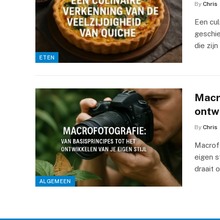
By
Chris
Een cul
geschie
die zij
ETEN
Macro
ontwi
By
Chris
Macrofo
eigen s
draait
ALGEMEEN