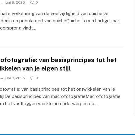
juni 8, 2025
0
inaire verkenning van de veelzijdigheid van quicheDe
denis en populariteit van quicheQuiche is een hartige taart
n oorsprong vindt…
fotografie: van basisprincipes tot het
kkelen van je eigen stijl
juni 8, 2025
0
tografie: van basisprincipes tot het ontwikkelen van je
tijlDe basisprincipes van macrofotografieMacrofotografie
 om het vastleggen van kleine onderwerpen op…