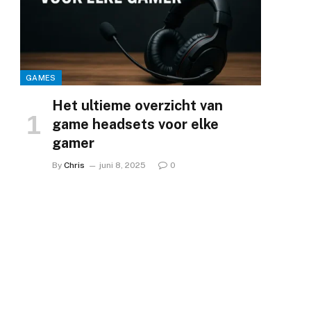
GAMES
Het ultieme overzicht van
game headsets voor elke
gamer
By
Chris
juni 8, 2025
0