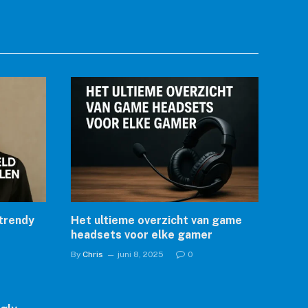
 trendy
Het ultieme overzicht van game
headsets voor elke gamer
By
Chris
juni 8, 2025
0