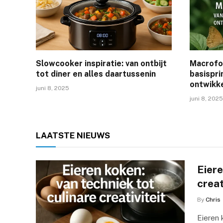
Slowcooker inspiratie: van ontbijt
Macrofot
tot diner en alles daartussenin
basispri
ontwikke
juni 8, 2025
juni 8, 2025
LAATSTE
NIEUWS
Eiere
creat
By
Chris
Eieren 