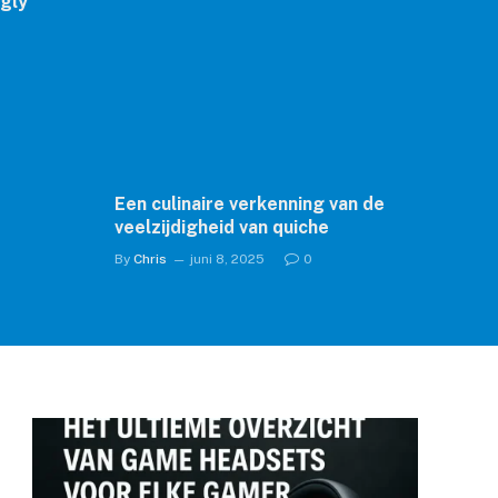
ngly
Een culinaire verkenning van de
veelzijdigheid van quiche
By
Chris
juni 8, 2025
0