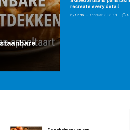
Skilled artisans painstaki
recreate every detail
By
Chris
februari 21, 2021
0
staanbare