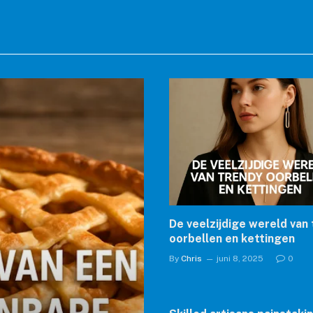
De veelzijdige wereld van
oorbellen en kettingen
By
Chris
juni 8, 2025
0