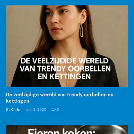
De veelzijdige wereld van trendy oorbellen en
kettingen
By
Chris
juni 8, 2025
0