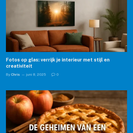
Fotos op glas: verrijk je interieur met stijl en
creativiteit
By
Chris
juni 8, 2025
0