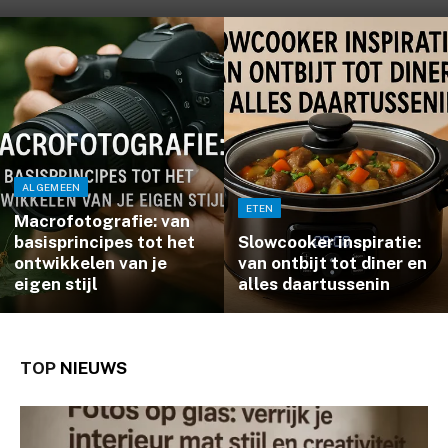
ALGEMEEN
ETEN
Macrofotografie: van
basisprincipes tot het
Slowcooker inspiratie:
ontwikkelen van je
van ontbijt tot diner en
eigen stijl
alles daartussenin
TOP
NIEUWS