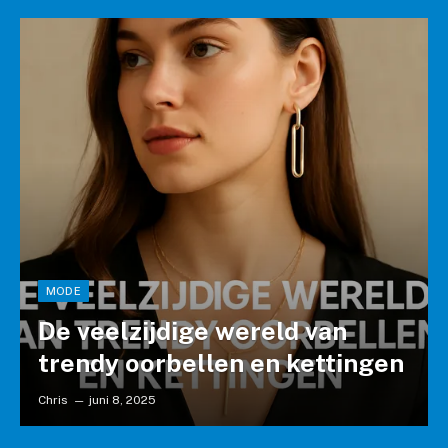
MODE
De veelzijdige wereld van
trendy oorbellen en kettingen
Chris
juni 8, 2025