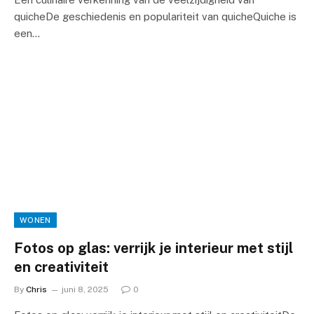
quicheDe geschiedenis en populariteit van quicheQuiche is
een…
WONEN
Fotos op glas: verrijk je interieur met stijl
en creativiteit
By
Chris
juni 8, 2025
0