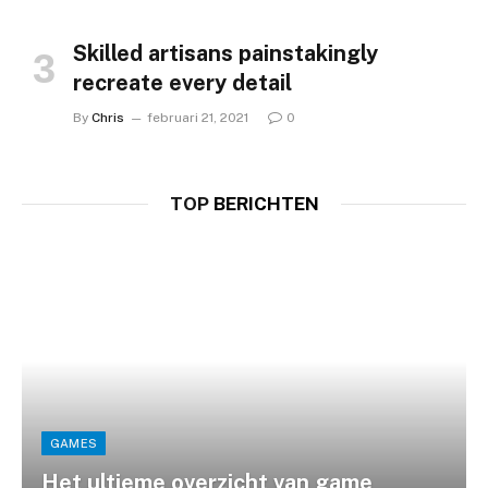
Skilled artisans painstakingly
recreate every detail
By
Chris
februari 21, 2021
0
TOP
BERICHTEN
GAMES
Het ultieme overzicht van game