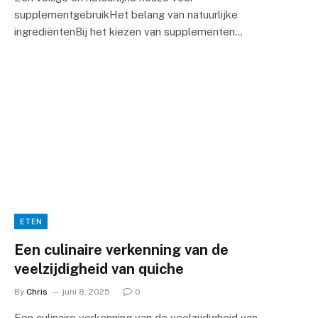
supplementgebruikHet belang van natuurlijke
ingrediëntenBij het kiezen van supplementen…
ETEN
Een culinaire verkenning van de
veelzijdigheid van quiche
By
Chris
juni 8, 2025
0
Een culinaire verkenning van de veelzijdigheid van