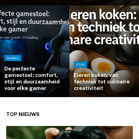
GAMES
ETEN
De perfecte
gamestoel: comfort,
Eieren koken: van
stijl en duurzaamheid
techniek tot culinaire
voor elke gamer
creativiteit
TOP
NIEUWS