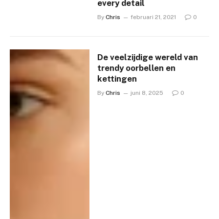
every detail
By
Chris
februari 21, 2021
0
De veelzijdige wereld van
trendy oorbellen en
kettingen
By
Chris
juni 8, 2025
0