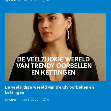
By
Chris
juni 8, 2025
0
De veelzijdige wereld van trendy oorbellen en
kettingen
By
Chris
juni 8, 2025
0