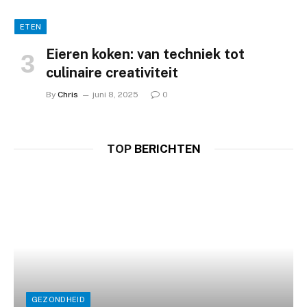
ETEN
Eieren koken: van techniek tot
culinaire creativiteit
By
Chris
juni 8, 2025
0
TOP
BERICHTEN
GEZONDHEID