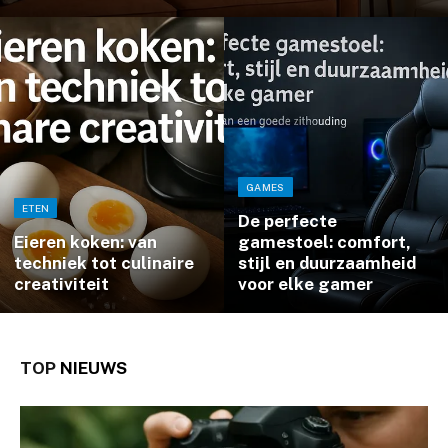
GAMES
ETEN
De perfecte
Eieren koken: van
gamestoel: comfort,
techniek tot culinaire
stijl en duurzaamheid
creativiteit
voor elke gamer
TOP
NIEUWS