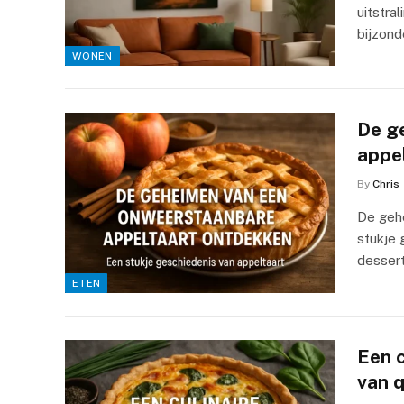
uitstra
bijzon
WONEN
De g
appe
By
Chris
De geh
stukje 
dessert
ETEN
Een c
van 