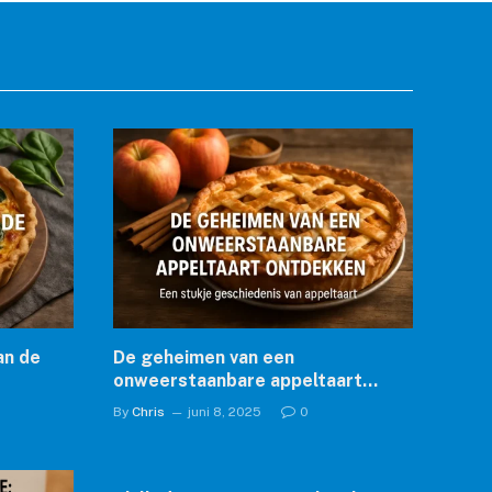
an de
De geheimen van een
onweerstaanbare appeltaart
ontdekken
By
Chris
juni 8, 2025
0