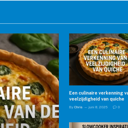
Een culinaire verkenning v
veelzijdigheid van quiche
By
Chris
juni 8, 2025
0