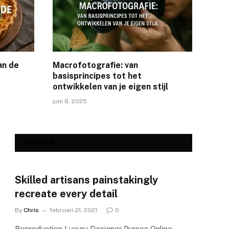
an de
Macrofotografie: van
basisprincipes tot het
ontwikkelen van je eigen stijl
juni 8, 2025
POPULAIR
Skilled artisans painstakingly
recreate every detail
By
Chris
februari 21, 2021
0
Reproduction Luxury Designer Purses Online