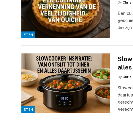
By
Chris
Een cul
geschie
die zij
ETEN
Slowc
alles
By
Chris
Slowcoo
daartu
gerech
gerech
ETEN