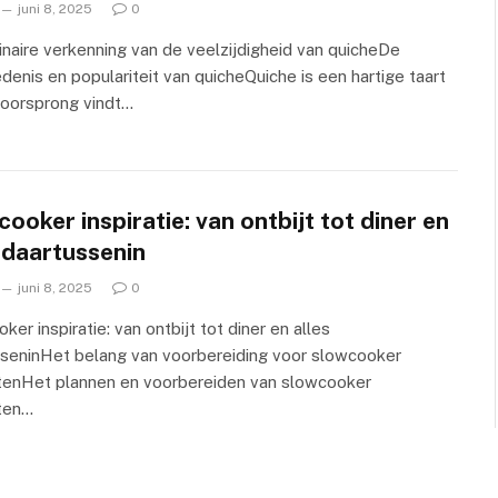
juni 8, 2025
0
inaire verkenning van de veelzijdigheid van quicheDe
denis en populariteit van quicheQuiche is een hartige taart
n oorsprong vindt…
ooker inspiratie: van ontbijt tot diner en
 daartussenin
juni 8, 2025
0
ker inspiratie: van ontbijt tot diner en alles
sseninHet belang van voorbereiding voor slowcooker
tenHet plannen en voorbereiden van slowcooker
ten…