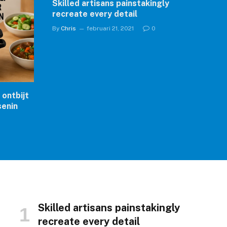
Skilled artisans painstakingly
recreate every detail
By
Chris
februari 21, 2021
0
 ontbijt
senin
Skilled artisans painstakingly
recreate every detail