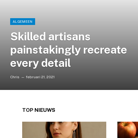
ALGEMEEN
Skilled artisans
painstakingly recreate
every detail
Chris
februari 21, 2021
TOP
NIEUWS