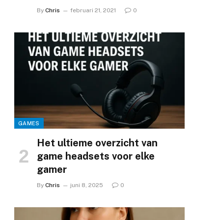
By
Chris
februari 21, 2021
0
GAMES
Het ultieme overzicht van
game headsets voor elke
gamer
By
Chris
juni 8, 2025
0