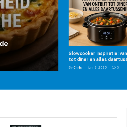
 de
Slowcooker inspiratie: van
tot diner en alles daartus
By
Chris
juni 8, 2025
0