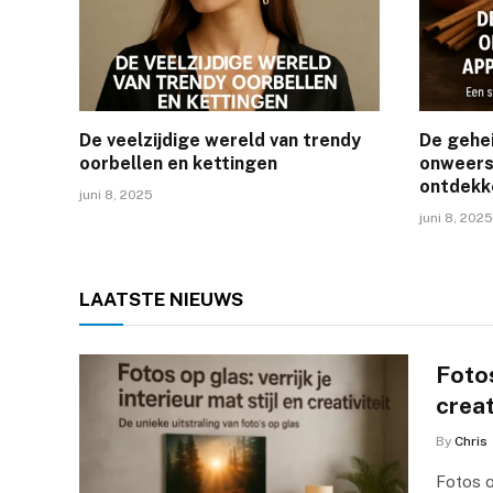
De veelzijdige wereld van trendy
De gehe
oorbellen en kettingen
onweers
ontdekk
juni 8, 2025
juni 8, 2025
LAATSTE
NIEUWS
Fotos
creat
By
Chris
Fotos op